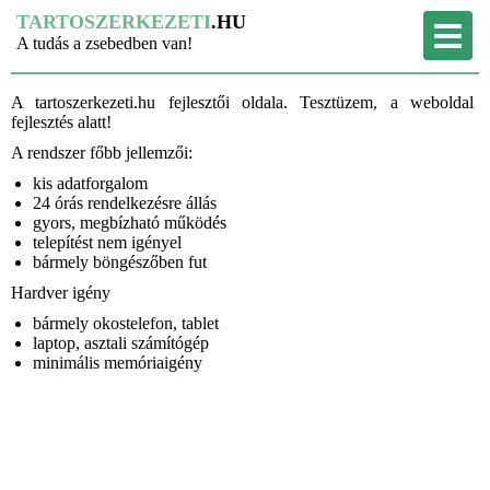
TARTOSZERKEZETI
.HU
A tudás a zsebedben van!
A tartoszerkezeti.hu fejlesztői oldala. Tesztüzem, a weboldal
fejlesztés alatt!
A rendszer főbb jellemzői:
kis adatforgalom
24 órás rendelkezésre állás
gyors, megbízható működés
telepítést nem igényel
bármely böngészőben fut
Hardver igény
bármely okostelefon, tablet
laptop, asztali számítógép
minimális memóriaigény